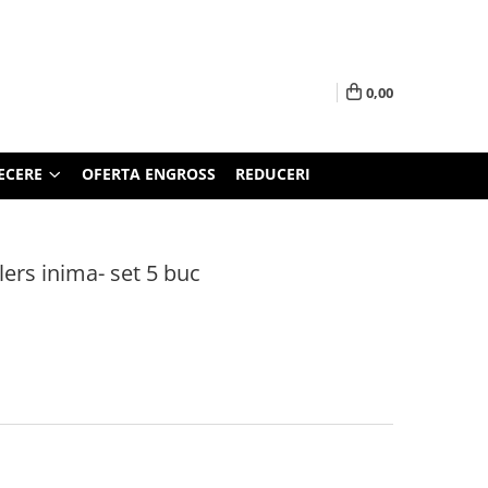
0,00
ECERE
OFERTA ENGROSS
REDUCERI
lers inima- set 5 buc