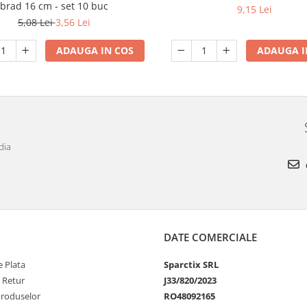
brad 16 cm - set 10 buc
9,15 Lei
5,08 Lei
3,56 Lei
ADAUGA IN COS
ADAUGA I
dia
DATE COMERCIALE
 Plata
Sparctix SRL
e Retur
J33/820/2023
Produselor
RO48092165