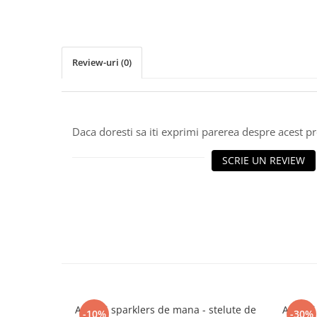
Review-uri
(0)
Daca doresti sa iti exprimi parerea despre acest 
SCRIE UN REVIEW
Artificii sparklers de mana - stelute de
Artific
-10%
-30%