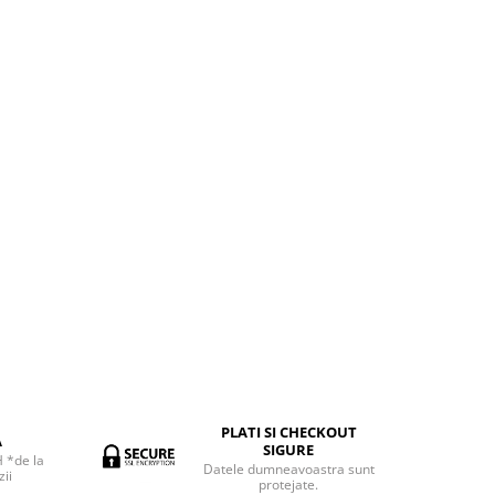
PLATI SI CHECKOUT
A
SIGURE
H *de la
Datele dumneavoastra sunt
ii
protejate.