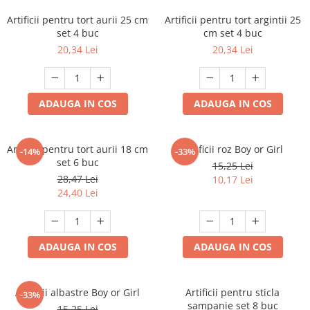
Artificii pentru tort aurii 25 cm
Artificii pentru tort argintii 25
set 4 buc
cm set 4 buc
20,34 Lei
20,34 Lei
ADAUGA IN COS
ADAUGA IN COS
Artificii pentru tort aurii 18 cm
Artificii roz Boy or Girl
-14%
-33%
set 6 buc
15,25 Lei
28,47 Lei
10,17 Lei
24,40 Lei
ADAUGA IN COS
ADAUGA IN COS
Artificii albastre Boy or Girl
Artificii pentru sticla
-33%
sampanie set 8 buc
15,25 Lei