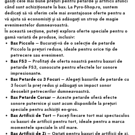
găsiți cele mai bune prețuri pentru petarde și artificii atunci
când sunt achiziționate la bax. La Pyro-Shop.ro, suntem
dedicați să vă oferim cele mai avantajoase oferte pentru a
vă ajuta să economisiți și să adăugați un strop de magie
evenimentelor dumneavoastră.
În această secțiune, puteți explora oferte speciale pentru o
gamă variată de produse, inclusiv:
Bax Piccolo
– Bucurați-vă de o selecție de petarde
Piccolo la prețuri reduse, ideale pentru orice tip de
petrecere sau eveniment.
Bax FS3
– Profitați de oferta noastră pentru baxuri de
petarde FS3, cunoscute pentru efectele lor sonore
impresionante.
Bax Petarde cu 3 Focuri
– Alegeți baxurile de petarde cu
3 focuri la preț redus și adăugați un impact sonor
deosebit petrecerilor dumneavoastră.
Bax Petarde Corsar
– Aceste petarde oferă efecte
sonore puternice și sunt acum disponibile la prețuri
speciale pentru achiziții en-gros.
Bax Artificii de Tort
– Faceți fiecare tort mai spectaculos
cu baxuri de artificii pentru tort, ideale pentru a marca
momentele speciale în stil mare.
Bax Artificii de Zi
– Optați pentru baxuri de artificii de zi,