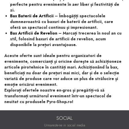
perfecte pentru evenimente în aer liber și festivități de
zi.
Bax Baterii de Artificii
– Îmbogățiți spectacolele
dumneavoastră cu baxuri de baterii de artificii, care
oferă un spectacol continuu și impresionant.
Bax Artificii de Revelion
– Marcați trecerea în noul an cu
stil, folosind baxuri de artificii de revelion, acum
disponibile la prețuri avantajoase.
Aceste oferte sunt ideale pentru organizatori de
evenimente, comercianți și oricine dorește să achiziționeze
articole pirotehnice în cantități mari. Achiziționând la bax,
beneficiați nu doar de prețuri mai mici, dar și de o selecție
variată de produse care vor aduce un plus de strălucire și
emoție oricărui eveniment.
Explorați ofertele noastre en-gros și pregătiți-vă să
transformați următorul eveniment într-un spectacol de
neuitat cu produsele Pyro-Shop.ro!
SOCIAL
Urmareste-ne in social media