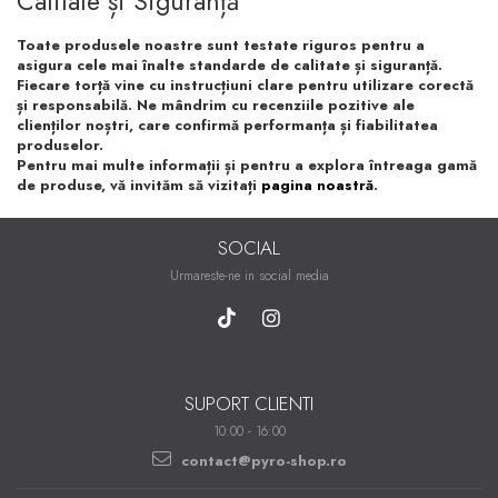
Calitate și Siguranță
Toate produsele noastre sunt testate riguros pentru a
asigura cele mai înalte standarde de calitate și siguranță.
Fiecare torță vine cu instrucțiuni clare pentru utilizare corectă
și responsabilă. Ne mândrim cu recenziile pozitive ale
clienților noștri, care confirmă performanța și fiabilitatea
produselor.
Pentru mai multe informații și pentru a explora întreaga gamă
de produse, vă invităm să vizitați
pagina noastră
.
SOCIAL
Urmareste-ne in social media
SUPORT CLIENTI
10:00 - 16:00
contact@pyro-shop.ro