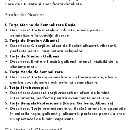
clare de utilizare și specificații detaliate.
Produsele Noastre
1.
Torța Marina de Semnalizare Roșie
Descriere
: Torță metalică robustă, ideală pentru
semnalizare în condiții diverse.
2.
Torța de Stadion Albastră
Descriere
: O torță cu efect de flacără albastră vibrantă,
perfectă pentru susținătorii echipelor.
3.
Torța de Stadion Galbenă
Descriere
: Emite o flacără galbenă intensă, vizibilă de la
distanțe mari.
4.
Torța Verde de Semnalizare
Descriere
: Torță de semnalizare cu flacără verde, ideală
pentru coordonarea echipelor și semnalizare.
5.
Torța Stroboscopică
Descriere
: Această torță creează un efect de lumină
intermitentă, perfectă pentru evenimente nocturne.
6.
Torța Bengală Profesională
(Roșie,
Galbenă
,
Albastră
)
Descriere
: Torțe profesionale cu flacără intensă, disponibile
în culorile roșie, galbenă și albastră, perfecte pentru a crea
un spectacol de lumini captivant.