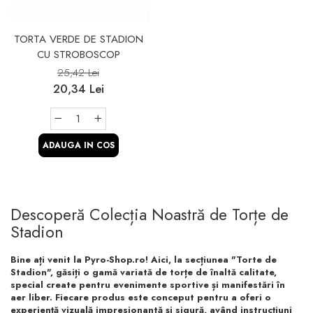
TORTA VERDE DE STADION
CU STROBOSCOP
25,42 Lei
20,34 Lei
ADAUGA IN COS
Descoperă Colecția Noastră de Torțe de
Stadion
Bine ați venit la Pyro-Shop.ro! Aici, la secțiunea "Torte de
Stadion", găsiți o gamă variată de torțe de înaltă calitate,
special create pentru evenimente sportive și manifestări în
aer liber. Fiecare produs este conceput pentru a oferi o
experiență vizuală impresionantă și sigură, având instrucțiuni