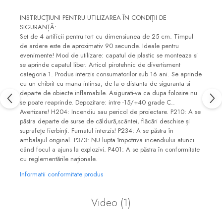
INSTRUCȚIUNI PENTRU UTILIZAREA ÎN CONDIȚII DE
SIGURANȚĂ:
Set de 4 artificii pentru tort cu dimensiunea de 25 cm. Timpul
de ardere este de aproximativ 90 secunde. Ideale pentru
evenimente! Mod de utilizare: capatul de plastic se monteaza si
se aprinde capatul liber. Articol pirotehnic de divertisment
categoria 1. Produs interzis consumatorilor sub 16 ani. Se aprinde
cu un chibrit cu mana intinsa, de la o distanta de siguranta si
departe de obiecte inflamabile. Asigurati-va ca dupa folosire nu
se poate reaprinde. Depozitare: intre -15/+40 grade C..
Avertizare! H204: Incendiu sau pericol de proiectare. P210: A se
păstra departe de surse de căldură,scântei, flăcări deschise și
suprafețe fierbinți. Fumatul interzis! P234: A se păstra în
ambalajul original. P373: NU lupta împotriva incendiului atunci
când focul a ajuns la explozivi. P401: A se păstra în conformitate
cu reglementările naționale.
Informatii conformitate produs
Video
(1)