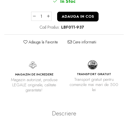
In Stoc
ADAUGA IN COS
Cod Produs:
LBF011-937
Adauga la Favorite
Cere informatii
TRANSPORT GRATUIT
MAGAZIN DE INCREDERE
Transport gratuit pentru
Magazin autorizat, produse
comenzile mai mari de 500
LEGALE originale, calitate
lei
garantata!
Descriere