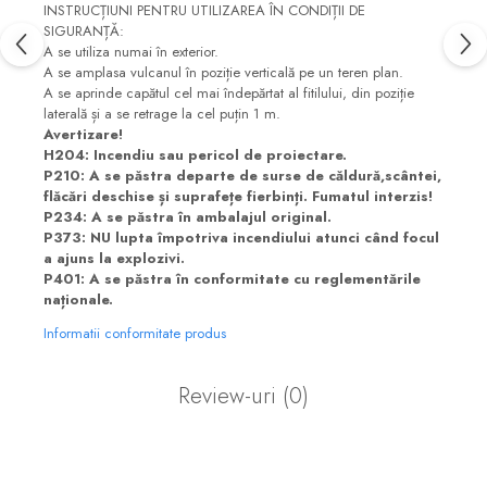
INSTRUCȚIUNI PENTRU UTILIZAREA ÎN CONDIȚII DE
SIGURANȚĂ:
A se utiliza numai în exterior.
A se amplasa vulcanul în poziție verticală pe un teren plan.
A se aprinde capătul cel mai îndepărtat al fitilului, din poziție
laterală și a se retrage la cel puțin 1 m.
Avertizare!
H204: Incendiu sau pericol de proiectare.
P210: A se păstra departe de surse de căldură,scântei,
flăcări deschise și suprafețe fierbinți. Fumatul interzis!
P234: A se păstra în ambalajul original.
P373: NU lupta împotriva incendiului atunci când focul
a ajuns la explozivi.
P401: A se păstra în conformitate cu reglementările
naționale.
Informatii conformitate produs
Review-uri
(0)