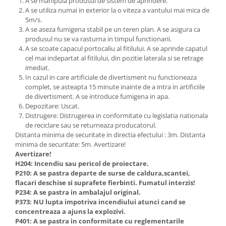
A se manipula produsul de sistem de aprindere.
A se utiliza numai in exterior la o viteza a vantului mai mica de
5m/s.
A se aseza fumigena stabil pe un teren plan. A se asigura ca
produsul nu se va rasturna in timpul functionarii.
A se scoate capacul portocaliu al fitilului. A se aprinde capatul
cel mai indepartat al fitilului, din pozitie laterala si se retrage
imediat.
In cazul in care artificiale de divertisment nu functioneaza
complet, se asteapta 15 minute inainte de a intra in artificiile
de divertisment. A se introduce fumigena in apa.
Depozitare: Uscat.
Distrugere: Distrugerea in conformitate cu legislatia nationala
de reciclare sau se returneaza producatorul.
Distanta minima de securitate in directia efectului : 3m. Distanta
minima de securitate: 5m. Avertizare!
Avertizare!
H204: Incendiu sau pericol de proiectare.
P210: A se pastra departe de surse de caldura,scantei,
flacari deschise si suprafete fierbinti. Fumatul interzis!
P234: A se pastra in ambalajul original.
P373: NU lupta impotriva incendiului atunci cand se
concentreaza a ajuns la explozivi.
P401: A se pastra in conformitate cu reglementarile