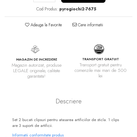
Cod Produs:
pyrogiochi2-7675
Adauga la Favorite
Cere informatii
TRANSPORT GRATUIT
MAGAZIN DE INCREDERE
Transport gratuit pentru
Magazin autorizat, produse
comenzile mai mari de 500
LEGALE originale, calitate
lei
garantata!
Descriere
Set 2 bucati clipsuri pentru atasarea artificiilor de sticla. 1 clips
are 3 suporti de artificii.
Informatii conformitate produs