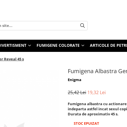
 DIVERTISMENT
FUMIGENE COLORATE
ARTICOLE DE PETR
r Reveal 45 s
Fumigena Albastra Gen
Enigma
25,42 Lei
19,32 Lei
Fumigena albastra cu actionare 
indeparta astfel incat sexul co
Durata de aproximativ 45 s.
STOC EPUIZAT