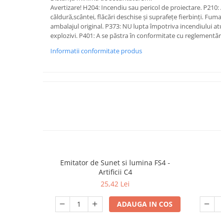
Avertizare! H204: Incendiu sau pericol de proiectare. P210:
căldură,scântei, flăcări deschise și suprafețe fierbinți. Fuma
ambalajul original. P373: NU lupta împotriva incendiului atu
explozivi. P401: A se păstra în conformitate cu reglementăr
Informatii conformitate produs
Emitator de Sunet si lumina FS4 -
Artificii C4
25,42 Lei
ADAUGA IN COS