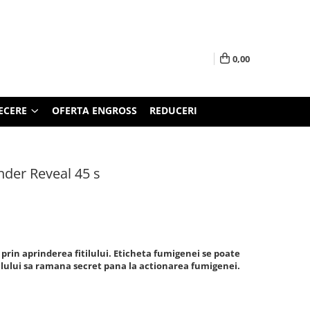
0,00
ECERE
OFERTA ENGROSS
REDUCERI
der Reveal 45 s
prin aprinderea fitilului. Eticheta fumigenei se poate
pilului sa ramana secret pana la actionarea fumigenei.