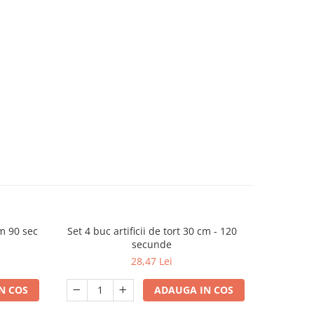
cm 90 sec
Set 4 buc artificii de tort 30 cm - 120
Artificii 
secunde
28,47 Lei
N COS
ADAUGA IN COS