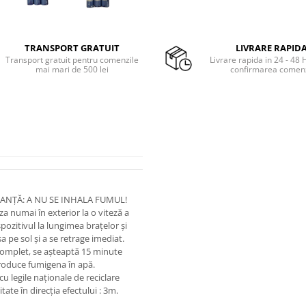
TRANSPORT GRATUIT
LIVRARE RAPID
Transport gratuit pentru comenzile
Livrare rapida in 24 - 48 
mai mari de 500 lei
confirmarea comenz
RANȚĂ: A NU SE INHALA FUMUL!
a numai în exterior la o viteză a
spozitivul la lungimea brațelor și
a pe sol și a se retrage imediat.
ă complet, se așteaptă 15 minute
ntroduce fumigena în apă.
u legile naționale de reciclare
te în direcția efectului : 3m.