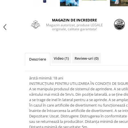
MAGAZIN DE INCREDERE
Magazin autorizat, produse LEGALE
originale, calitate garantata!
Video
(1)
Review-uri
(0)
Descriere
ârstă minimă: 18 ani
INSTRUCȚIUNI PENTRU UTILIZAREA ÎN CONDIȚII DE SIGU
A se manipula produsul de sistemul de aprindere. A se utiliz
vântului mai mică de 5m/s. Din poziție laterală, a se ține di
a se trage de inel în lateral pentru a se aprinde. A se amplas
În cazul în care artificiile de divertisment nu funcționeaz
înainte de întoarcerea la artificiile de divertisment. A se i
Depozitare: Uscat. Distrugere: Distrugerea în conformitate c
sau se returnează la producător. Distanța minimă de securita
Distanța minimă de securitate: 5m.