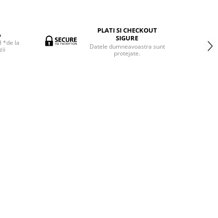
PLATI SI CHECKOUT
A
SIGURE
H *de la
Datele dumneavoastra sunt
ii
protejate.