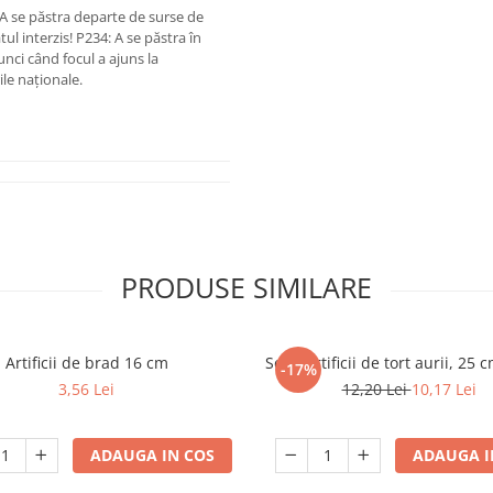
 A se păstra departe de surse de
tul interzis! P234: A se păstra în
nci când focul a ajuns la
ile naționale.
PRODUSE SIMILARE
Artificii de brad 16 cm
Set 2 artificii de tort aurii, 25 
-17%
3,56 Lei
12,20 Lei
10,17 Lei
ADAUGA IN COS
ADAUGA I