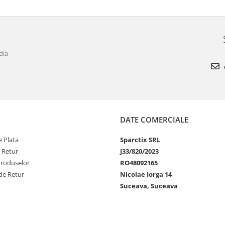
dia
DATE COMERCIALE
 Plata
Sparctix SRL
e Retur
J33/820/2023
Produselor
RO48092165
de Retur
Nicolae Iorga 14
Suceava, Suceava