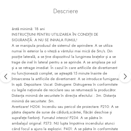
Descriere
ârstă minimă: 18 ani
INSTRUCȚIUNI PENTRU UTILIZAREA ÎN CONDIȚII DE
SIGURANȚĂ: A NU SE INHALA FUMUL!
A se manipula produsul de sistemul de aprindere. A se utiliza
numai în exterior la o viteză a vântului mai mică de 5m/s. Din
poziție laterală, a se ține dispozitivul la lungimea brațelor și a se
trage de inel în lateral pentru a se aprinde. A se amplasa pe sol
și a se retrage imediat. În cazul în care artificiile de divertisment
nu funcționează complet, se așteaptă 15 minute înainte de
întoarcerea la artificiile de divertisment. A se introduce fumigena
în apă. Depozitare: Uscat. Distrugere: Distrugerea în conformitate
cu legile naționale de reciclare sau se returnează la producător.
Distanța minimă de securitate în direcția efectului : 3m. Distanța
minimă de securitate: 5m.
Avertizare! H204: Incendiu sau pericol de proiectare. P210: A se
păstra departe de surse de căldură,scântei, flăcări deschise și
suprafețe fierbinți. Fumatul interzis! P234: A se păstra în
ambalajul original. P373: NU lupta împotriva incendiului atunci
când focul a ajuns la explozivi. P401: A se păstra în conformitate