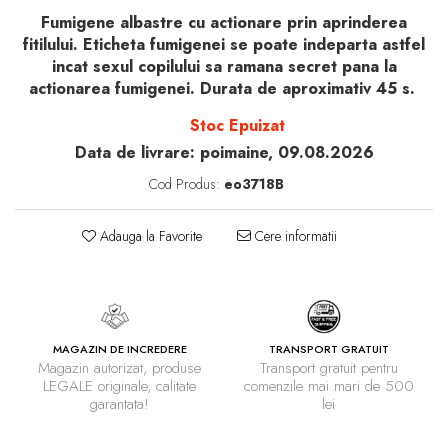
Fumigene albastre cu actionare prin aprinderea
fitilului. Eticheta fumigenei se poate indeparta astfel
incat sexul copilului sa ramana secret pana la
actionarea fumigenei. Durata de aproximativ 45 s.
Stoc Epuizat
Data de livrare:
poimaine, 09.08.2026
Cod Produs:
eo3718B
Adauga la Favorite
Cere informatii
TRANSPORT GRATUIT
MAGAZIN DE INCREDERE
Transport gratuit pentru
Magazin autorizat, produse
comenzile mai mari de 500
LEGALE originale, calitate
lei
garantata!