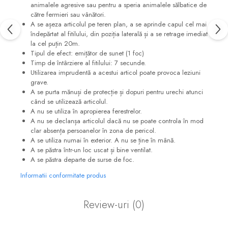
animalele agresive sau pentru a speria animalele sălbatice de
către fermieri sau vânători.
A se așeza articolul pe teren plan, a se aprinde capul cel mai
îndepărtat al fitilului, din poziția laterală și a se retrage imediat
la cel puțin 20m.
Tipul de efect: emițător de sunet (1 foc)
Timp de întârziere al fitilului: 7 secunde.
Utilizarea imprudentă a acestui articol poate provoca leziuni
grave.
A se purta mănuși de protecție și dopuri pentru urechi atunci
când se utilizează articolul.
A nu se utiliza în apropierea ferestrelor.
A nu se declanșa articolul dacă nu se poate controla în mod
clar absența persoanelor în zona de pericol.
A se utiliza numai în exterior. A nu se ține în mână.
A se păstra într-un loc uscat și bine ventilat.
A se păstra departe de surse de foc.
Informatii conformitate produs
Review-uri
(0)