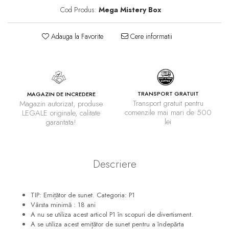
Cod Produs:
Mega Mistery Box
Adauga la Favorite
Cere informatii
TRANSPORT GRATUIT
MAGAZIN DE INCREDERE
Transport gratuit pentru
Magazin autorizat, produse
comenzile mai mari de 500
LEGALE originale, calitate
lei
garantata!
Descriere
TIP: Emițător de sunet. Categoria: P1
Vârsta minimă : 18 ani
A nu se utiliza acest articol P1 în scopuri de divertisment.
A se utiliza acest emițător de sunet pentru a îndepărta