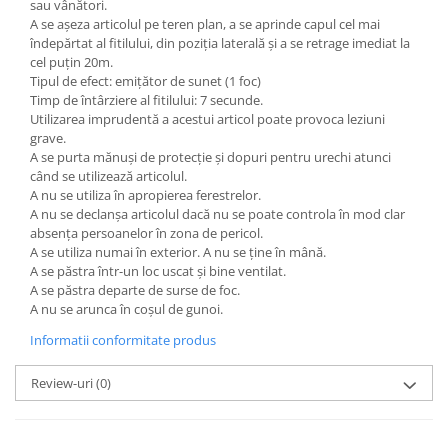
sau vânători.
A se așeza articolul pe teren plan, a se aprinde capul cel mai
îndepărtat al fitilului, din poziția laterală și a se retrage imediat la
cel puțin 20m.
Tipul de efect: emițător de sunet (1 foc)
Timp de întârziere al fitilului: 7 secunde.
Utilizarea imprudentă a acestui articol poate provoca leziuni
grave.
A se purta mănuși de protecție și dopuri pentru urechi atunci
când se utilizează articolul.
A nu se utiliza în apropierea ferestrelor.
A nu se declanșa articolul dacă nu se poate controla în mod clar
absența persoanelor în zona de pericol.
A se utiliza numai în exterior. A nu se ține în mână.
A se păstra într-un loc uscat și bine ventilat.
A se păstra departe de surse de foc.
A nu se arunca în coșul de gunoi.
Informatii conformitate produs
Review-uri
(0)