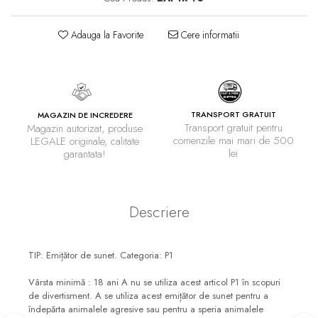
Adauga la Favorite
Cere informatii
TRANSPORT GRATUIT
MAGAZIN DE INCREDERE
Transport gratuit pentru
Magazin autorizat, produse
comenzile mai mari de 500
LEGALE originale, calitate
lei
garantata!
Descriere
TIP: Emițător de sunet. Categoria: P1
Vârsta minimă : 18 ani A nu se utiliza acest articol P1 în scopuri
de divertisment. A se utiliza acest emițător de sunet pentru a
îndepărta animalele agresive sau pentru a speria animalele