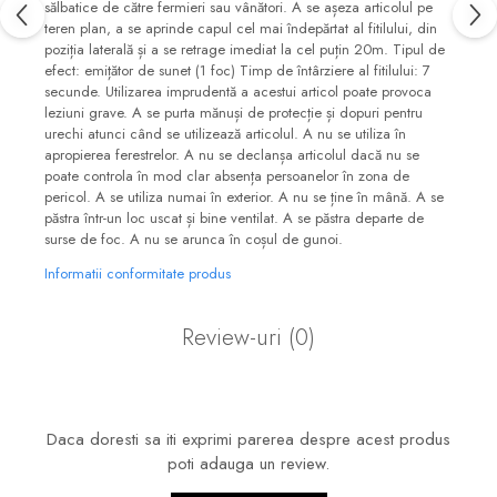
sălbatice de către fermieri sau vânători. A se așeza articolul pe
teren plan, a se aprinde capul cel mai îndepărtat al fitilului, din
poziția laterală și a se retrage imediat la cel puțin 20m. Tipul de
efect: emițător de sunet (1 foc) Timp de întârziere al fitilului: 7
secunde. Utilizarea imprudentă a acestui articol poate provoca
leziuni grave. A se purta mănuși de protecție și dopuri pentru
urechi atunci când se utilizează articolul. A nu se utiliza în
apropierea ferestrelor. A nu se declanșa articolul dacă nu se
poate controla în mod clar absența persoanelor în zona de
pericol. A se utiliza numai în exterior. A nu se ține în mână. A se
păstra într-un loc uscat și bine ventilat. A se păstra departe de
surse de foc. A nu se arunca în coșul de gunoi.
Informatii conformitate produs
Review-uri
(0)
Daca doresti sa iti exprimi parerea despre acest produs
poti adauga un review.