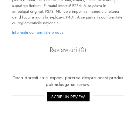
suprafețe fierbinți. Fumatul interzis! P234: A se păstra în
ambalajul original. P373: NU lupta împotriva incendiului atunci
când focul a ajuns la explozivi. P401: A se păstra în conformitate
cu reglementările naționale.
Informatii conformitate produs
Review-uri
(0)
Daca doresti sa iti exprimi parerea despre acest produs
poti adauga un review.
SCRIE UN REVIEW