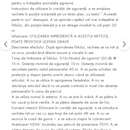
pentru a îndepărta animalele agresive.
Instrucțiuni de utilizare în condiții de siguranță: a se amplasa
racheta în poziție orizantală pe un teren plan, cu textul “ Această
parte în sus” deasupra. A se aprinde capătul cel mai indepărtat al
fitilului, din poziție laterală și a se retrage imediat la cel puțin 20
m.
Informare: UTILIZAREA IMPRUDENTĂ A ACESTUI ARTICOL
POATE PROVOCA LEZIUNI GRAVE.
Descrierea efectului: După aprinderea fitilului, racheta se va roti și
va urca, producând efecte sonore și vizuale în aer.
Timp de întârziere al fitilului: 5-13s Nivelul de zgomot 120 db @
15 m. Distanța minimă de siguranță: 15 m. Distanța minimă de
securitate pentru restul persoanelor 40 m. A se purta ochelari de
protecție și dopuri pentru urechi atunci când se utilizează
articolul. A nu se utiliza în apropierea ferestrelor. A nu se
declanșa articolul dacă nu se poate controla în mod clar absența
persoanelor în zona de pericol.
A se utiliza numai în exterior. A nu se ține în mână. A se păstra în
loc uscat și bine ventila. A se păstra departe de surse de foc.
Fumatul interzis! Eliminare în condiții de siguranță: a se introduce
racheta intr-un vas cu apa timp de cel putin 48 ore. A nu se
arunce la cosul de gunoi – a se aduce inapoi la comerciant.
Avertizare! H204: Incendiu sau pericol de proiectare. P210: A se
păstra departe de surse de căldură,scântei, flăcări deschise și