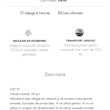
Cod Produs:
FS10
Adauga la Favorite
Cere informatii
TRANSPORT GRATUIT
MAGAZIN DE INCREDERE
Transport gratuit pentru
Magazin autorizat, produse
comenzile mai mari de 500
LEGALE originale, calitate
lei
garantata!
Descriere
CAT P1
Vârstă minimă: 18 ani
Utilizatorul este obligat să citească și să urmeze instrucțiunile
anexate, furnizate de producător. A se utiliza pentru: A nu se
utiliza în scopuri de divertisment! A se utiliza această rachetă