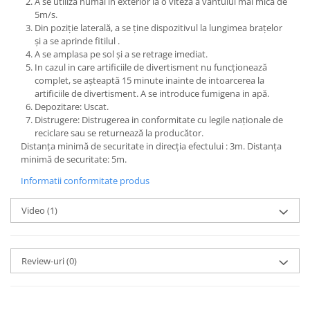
A se utiliza numai in exterior la o viteză a vantului mai mică de
5m/s.
Din poziție laterală, a se ține dispozitivul la lungimea brațelor
și a se aprinde fitilul .
A se amplasa pe sol și a se retrage imediat.
In cazul in care artificiile de divertisment nu funcționează
complet, se așteaptă 15 minute inainte de intoarcerea la
artificiile de divertisment. A se introduce fumigena in apă.
Depozitare: Uscat.
Distrugere: Distrugerea in conformitate cu legile naționale de
reciclare sau se returnează la producător.
Distanța minimă de securitate in direcția efectului : 3m. Distanța
minimă de securitate: 5m.
Informatii conformitate produs
Video
(1)
Review-uri
(0)