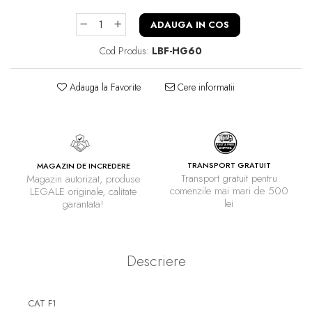
ADAUGA IN COS
Cod Produs:
LBF-HG60
Adauga la Favorite
Cere informatii
TRANSPORT GRATUIT
MAGAZIN DE INCREDERE
Transport gratuit pentru
Magazin autorizat, produse
comenzile mai mari de 500
LEGALE originale, calitate
lei
garantata!
Descriere
CAT F1