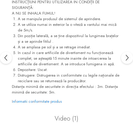
INSTRUCȚIUNI PENTRU UTILIZAREA IN CONDIȚII DE
SIGURANȚĂ:
A NU SE INHALA FUMUL!
A se manipula produsul de sistemul de aprindere.
A se utiliza numai in exterior la o viteză a vantului mai mică
de 5m/s.
Din poziție laterală, a se ține dispozitivul la lungimea brațelor
și a se aprinde fitilul .
A se amplasa pe sol și a se retrage imediat.
In cazul in care artificiile de divertisment nu funcționează
complet, se așteaptă 15 minute inainte de intoarcerea la
artificiile de divertisment. A se introduce fumigena in apă.
Depozitare: Uscat.
Distrugere: Distrugerea in conformitate cu legile naționale de
reciclare sau se returnează la producător.
Distanța minimă de securitate in direcția efectului : 3m. Distanța
minimă de securitate: 5m.
Informatii conformitate produs
Video
(1)