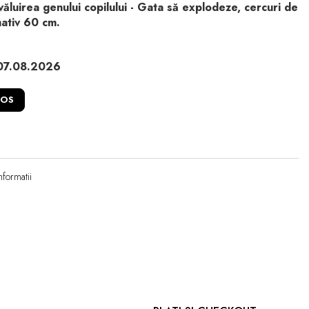
ăluirea genului copilului - Gata să explodeze, cercuri de
mativ 60 cm.
07.08.2026
COS
nformatii