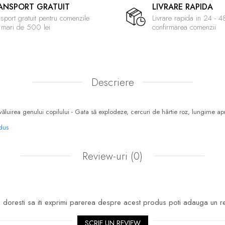
ANSPORT GRATUIT
LIVRARE RAPIDA
sport gratuit pentru comenzile
Livrare rapida in 24 - 
 mari de 500 lei
confirmarea comenzii
Descriere
văluirea genului copilului - Gata să explodeze, cercuri de hârtie roz, lungime a
odus
Review-uri
(0)
doresti sa iti exprimi parerea despre acest produs poti adauga un r
SCRIE UN REVIEW