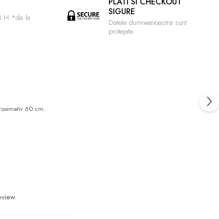
PLATI SI CHECKOUT
SIGURE
48 H *de la
Datele dumneavoastra sunt
protejate.
proximativ 60 cm.
eview.