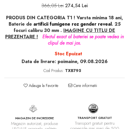
366,05 Lei
274,54 Lei
PRODUS DIN CATEGORIA T1 ! Varsta minima 18 ani,
Baterie de
artificii fumigene roz gender reveal
. 25
focuri calibru 30 mm .
IMAGINE CU TITLU DE
PREZENTARE !
Efectul exact al bateriei se poate vedea in
clipul de mai jos.
Stoc Epuizat
Data de livrare:
poimaine, 09.08.2026
Cod Produs:
TXB795
Adauga la Favorite
Cere informatii
TRANSPORT GRATUIT
MAGAZIN DE INCREDERE
Transport gratuit pentru
Magazin autorizat, produse
comenzile mai mari de 500
LEGALE originale, calitate