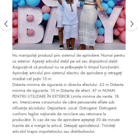
Nu manipulați produsul prin sistemul de aprindere. Numai pentru
uz exterior. Așezați articolul stabil pe sol sau dispozitivul stabil.
Asigurați-vă că produsul nu se prăbușește în timpul funcționării.
Aprindeți articolul prin sistemul electric de aprindere și retrageți
imediat cel puțin 15 m.
Distanta minima de siguranta in directia efectului: 62 m Distanta
minima de siguranta: 10 m Distanta de efect: 47 m NUMAI
PENTRU UTILIZARE ÎN EXTERIOR Limita minima de varsta: 18
ani. Interzicerea consumului de către persoanele aflate sub
influența alcoolului. Depozitare: uscat. Distrugere: Distrugere
conform legilor naționale de reciclare sau returnare la
producător. În caz de rau de aprindere așteptați 30 de minute
înainte de a merge la articol. Detașați aprindetorul. Trimiteți
articolul înapoi importatorului sau distribuitorului.