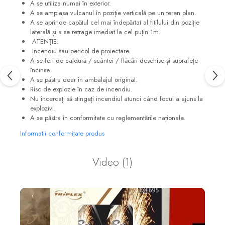
A se utiliza numai în exterior.
A se amplasa vulcanul în poziție verticală pe un teren plan.
A se aprinde capătul cel mai îndepărtat al fitilului din poziție
laterală și a se retrage imediat la cel puțin 1m.
ATENȚIE!
Incendiu sau pericol de proiectare.
A se feri de caldură / scântei / flăcări deschise și suprafețe
încinse.
A se păstra doar în ambalajul original.
Risc de explozie în caz de incendiu.
Nu încercați să stingeți incendiul atunci când focul a ajuns la
explozivi.
A se păstra în conformitate cu reglementările naționale.
Informatii conformitate produs
Video
(1)