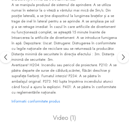
A se manipula produsul de sistemul de aprindere. A se utiliza
numai în exterior la o viteză a vântului mai mică de 5m/s. Din
poziție laterală, a se ține dispozitivul la lungimea brațelor și a se
trage de inel în lateral pentru a se aprinde. A se amplasa pe sol
și a se retrage imediat. În cazul în care artificiile de divertisment
nu funcționează complet, se așteaptă 15 minute înainte de
întoarcerea la artificiile de divertisment. A se introduce fumigena
în apă. Depozitare: Uscat. Distrugere: Distrugerea în conformitate
cu legile naționale de reciclare sau se returnează la producător.
Distanța minimă de securitate în direcția efectului : 3m. Distanța
minimă de securitate: 5m.
Avertizare! H204: Incendiu sau pericol de proiectare. P210: A se
păstra departe de surse de căldură,scântei, flăcări deschise și
suprafețe fierbinți. Fumatul interzis! P234: A se păstra în
ambalajul original. P373: NU lupta împotriva incendiului atunci
când focul a ajuns la explozivi. P401: A se păstra în conformitate
cu reglementările naționale.
Informatii conformitate produs
Video
(1)