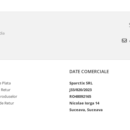
dia
DATE COMERCIALE
 Plata
Sparctix SRL
e Retur
J33/820/2023
Produselor
RO48092165
de Retur
Nicolae Iorga 14
Suceava, Suceava