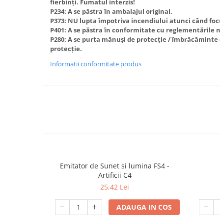
fierbinți. Fumatul interzis!
P234: A se păstra în ambalajul original.
P373: NU lupta împotriva incendiului atunci când focul
P401: A se păstra în conformitate cu reglementările 
P280: A se purta mănuși de protecție / îmbrăcăminte d
protecție.
Informatii conformitate produs
Emitator de Sunet si lumina FS4 -
Artificii C4
25,42 Lei
ADAUGA IN COS