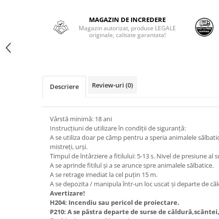
MAGAZIN DE INCREDERE
Magazin autorizat, produse LEGALE
originale, calitate garantata!
Review-uri
(0)
Descriere
Vârstă minimă: 18 ani
Instrucțiuni de utilizare în condiții de siguranță:
A se utiliza doar pe câmp pentru a speria animalele sălbatice
mistreți, urși.
Timpul de întârziere a fitilului: 5-13 s. Nivel de presiune a
A se aprinde fitilul și a se arunce spre animalele sălbatice.
A se retrage imediat la cel puțin 15 m.
A se depozita / manipula într-un loc uscat și departe de că
Avertizare!
H204: Incendiu sau pericol de proiectare.
P210: A se păstra departe de surse de căldură,scântei,