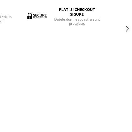
PLATI SI CHECKOUT
A
SIGURE
H *de la
Datele dumneavoastra sunt
ii
protejate.