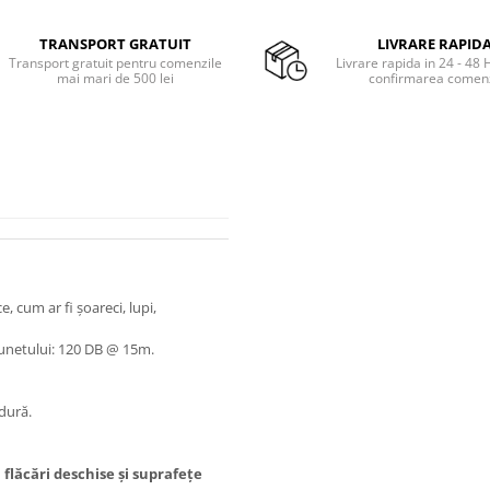
TRANSPORT GRATUIT
LIVRARE RAPID
Transport gratuit pentru comenzile
Livrare rapida in 24 - 48 
mai mari de 500 lei
confirmarea comenz
, cum ar fi șoareci, lupi,
l sunetului: 120 DB @ 15m.
ldură.
 flăcări deschise și suprafețe