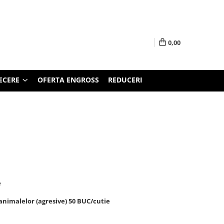
0,00
ECERE
OFERTA ENGROSS
REDUCERI
e
animalelor (agresive) 50 BUC/cutie