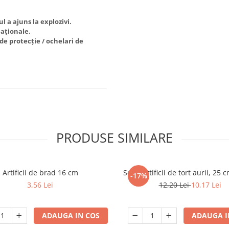
 a ajuns la explozivi.
naționale.
e protecție / ochelari de
PRODUSE SIMILARE
Artificii de brad 16 cm
Set 2 artificii de tort aurii, 25 
-17%
3,56 Lei
12,20 Lei
10,17 Lei
ADAUGA IN COS
ADAUGA I