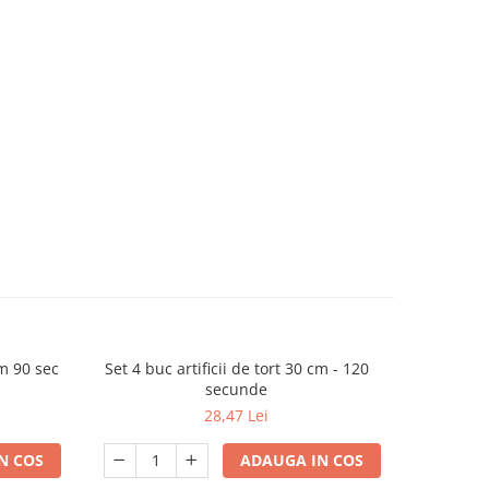
cm 90 sec
Set 4 buc artificii de tort 30 cm - 120
Artificii 
secunde
28,47 Lei
N COS
ADAUGA IN COS